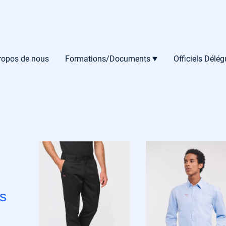
ropos de nous
Formations/Documents
Officiels Délé
s