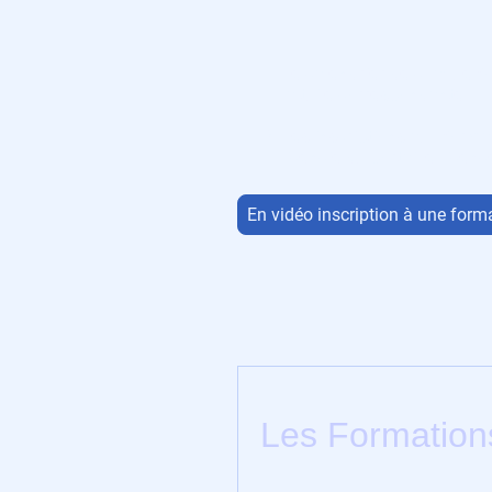
Le calendrier de chaque f
la tuile correspondante.
Les inscriptions aux format
licencié du portail e-licenc
En vidéo inscription à une for
Les Formations