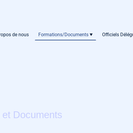
ropos de nous
Formations/Documents
Officiels Délé
 et Documents