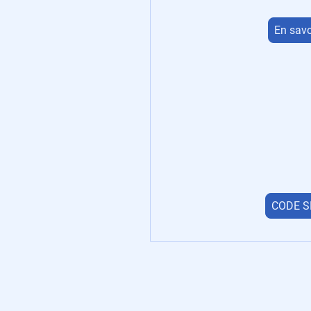
En savo
CODE S