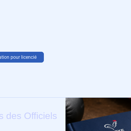
ormation est disponible dans
ions se font via l’espace
e.
mation pour licencié
 des Officiels