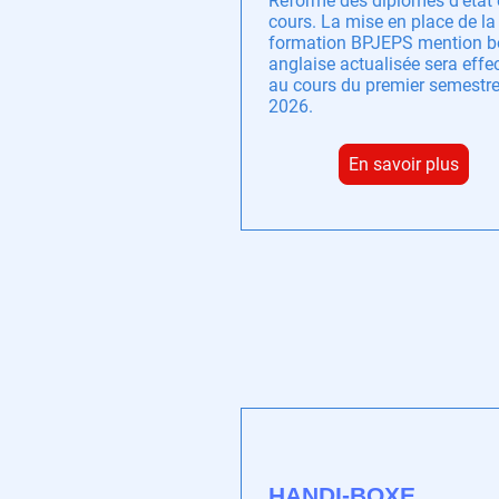
Reforme des diplômes d’état
cours. La mise en place de la
formation BPJEPS mention b
anglaise actualisée sera effe
au cours du premier semestr
2026.
En savoir plus
HANDI-BOXE