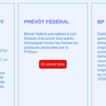
ÔT
PRÉVÔT FÉDÉRAL
BP
Brevet fédéral permettant à son
Diplô
titulaire d’encadrer tout public,
perme
d’enseigner toutes les formes de
d’ens
pratiques proposées par la
angla
 d’un
FFBoxe.
cont
Refo
t. Le
cours
En savoir plus
form
angla
non
au c
vôt
2026
rée
AL.