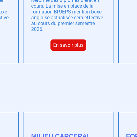
 en
Reforme des diplômes d’état en
cours. La mise en place de la
oxe
formation BPJEPS mention boxe
ctive
anglaise actualisée sera effective
e
au cours du premier semestre
2026.
En savoir plus
MILIEU CARCERAL
FO