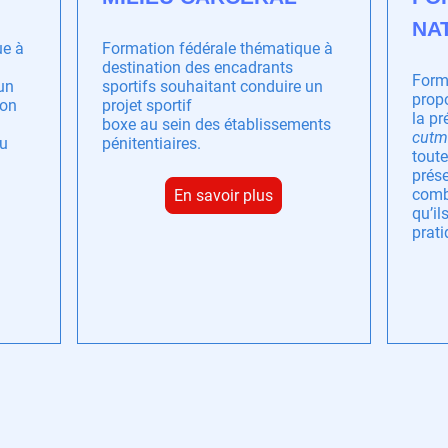
NA
ue à
Formation fédérale thématique à
destination des encadrants
Form
un
sportifs souhaitant conduire un
prop
ion
projet sportif
la pr
boxe au sein des établissements
cutm
ou
pénitentiaires.
tout
prése
comb
En savoir plus
qu’il
prat